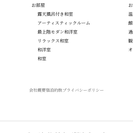
お部屋
お
露天風呂付き和室
温
アーティスティックルーム
館
最上階モダン和洋室
過
リラックス和室
観
和洋室
オ
和室
会社概要
宿泊約款
プライバシーポリシー