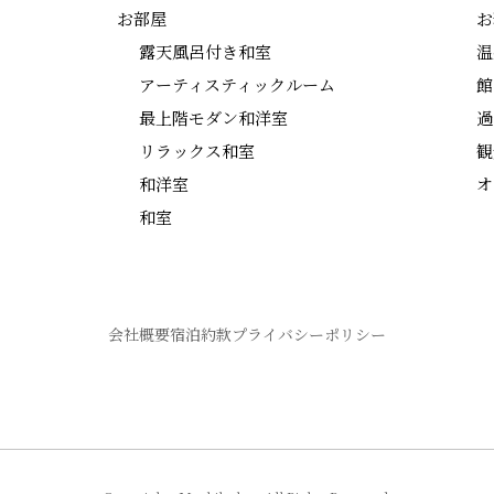
お部屋
お
露天風呂付き和室
温
アーティスティックルーム
館
最上階モダン和洋室
過
リラックス和室
観
和洋室
オ
和室
会社概要
宿泊約款
プライバシーポリシー